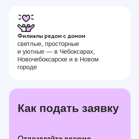
Оферта
Лицензия
Карта сайта
филиалы
СЕВЕРО-ЗАПАДНЫЙ РАЙОН
Университетская, 7/2
// ост. «ул. Ахазова»
Лукина, 1
// ост. «ул. Академика
Миначева»
Московский пр-т, 19/9
// ост. «ул.
Афанасьева»
ЦЕНТР
Рождественского, 1