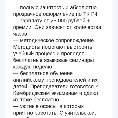
Мы ценим
— высшее педагогическое
образование. Это обязательно :)
— уровень знания языка Upper-
Intermediate и выше
— опыт работы и знание второго
языка
— стремление учиться:
мы с радостью принимаем
выпускников и закладываем
сильную методическую базу. Готовы
расти вместе!
Что нужно делать
— учить детей и / или взрослых
английскому языку. В группах
и индивидуально
— готовить учеников к участию
в школьных и республиканских
конкурсах по английскому языку