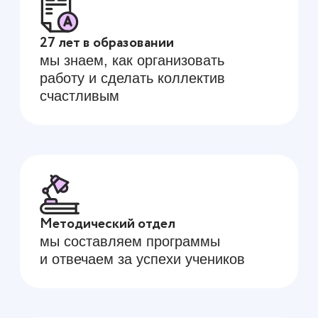
Новочебоксарске и в Новом
городе
Как подать заявку
Отправляйте резюме
и сопроводительное письмо
на почту —
knn.79@mail.ru
.
Заявки рассматривает Куярова
Наталья Николаевна.
До встречи в Анкоре!