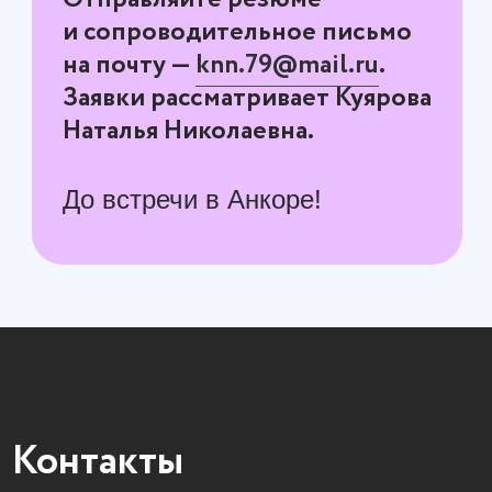
// ост.
«Гимназическая»
Байдула, 10
// ост. «Микрорайон Благовещенский»
НОВОЮЖНЫЙ РАЙОН
пр-т Тракторостроителей, 64
// ост. «ул. Гастелло»
ЮГО-ЗАПАДНЫЙ
РАЙОН
Гражданская, 119б
// ост. «Мате Залка»
НОВОЧЕБОКСАРСК
Cтроителей, 23/1
// ост. «Детская
больница»
ankor школа английского в Чебоксарах
Чебоксары