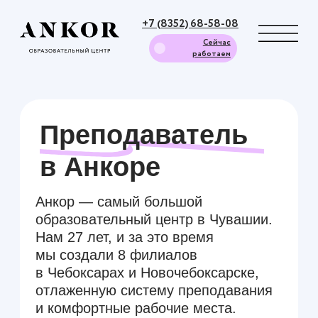
+7 (8352) 68-58-08
Сейчас
работаем
Преподаватель
в Анкоре
Анкор — самый большой
образовательный центр в Чувашии.
Нам 27 лет, и за это время
мы создали 8 филиалов
в Чебоксарах и Новочебоксарске,
отлаженную систему преподавания
и комфортные рабочие места.
Благодаря этому мы повышаем
квалификацию преподавателей
и выпускаем успешных, довольных
учеников.
И ещё у нас просто здорово.
Убедитесь в этом сами —