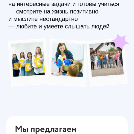
Мы предлагаем
— полную занятость и абсолютно
прозрачное оформление по ТК РФ
— зарплату от 25 000 рублей +
премии. Они зависят от количества
часов
— методическое сопровождение.
Методисты помогают выстроить
учебный процесс и проводят
бесплатные языковые семинары
каждую неделю
— бесплатное обучение
английскому преподавателей и их
детей. Преподаватели готовятся к
Кембриджским экзаменам и сдают
их тоже бесплатно
— уютные офисы, в которых
приятно работать. С учительской,
кухней, полным оснащением и
печеньем