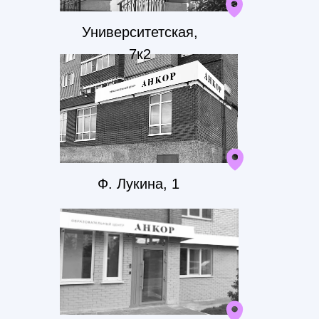
Университетская,
7к2
Самая крупная школа
английского в Чувашии
Мы также являемся официальным
партнером и центром по приему
международных экзаменов Wiseman
Skills
Ф. Лукина, 1
Помогаем сдать экзамен по
международной шкале
CEFR
Передовое оборудование