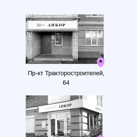
Пр-кт Тракторостроителей,
64