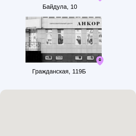
(интерактивные доски) и светлые
Байдула, 10
классы рядом с вашим домом
Возможность принять участие
в различных конкурсах,
мероприятиях и встречах для
практики английского
Гражданская, 119Б
Каждый преподаватель проходит
обязательное тестирование, сдает
экзамен и проходит курсы
повышения квалификации