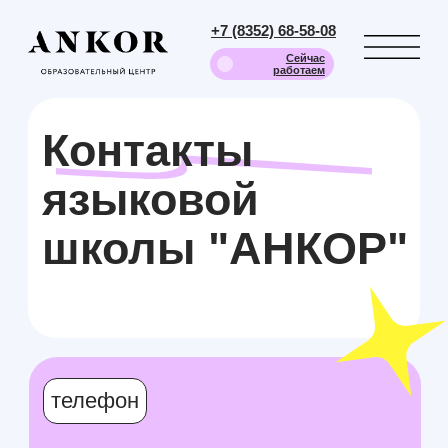
+7 (8352) 68-58-08
Сейчас
работаем
Контакты
языковой
школы "АНКОР"
телефон
+7 (8352) 68-58-08
почта
buro@ankor-center.ru