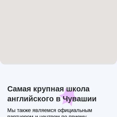
Занятия проводятся в небольших
группах для особого подхода
к каждому ученику
Организуем республиканские
и городские олимпиады
и конкурсы по английскому
языку
Запишитесь
на пробное занятие сейчас