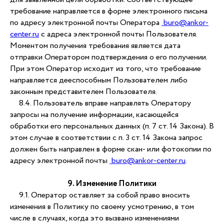
// ост.
требование направляется в форме электронного письма
«Гимназическая»
по адресу электронной почты Оператора
buro@ankor-
Байдула, 10
center.ru
с адреса электронной почты Пользователя.
// ост. «Микрорайон
Моментом получения требования является дата
Благовещенский»
отправки Оператором подтверждения о его получении.
НОВОЮЖНЫЙ РАЙОН
При этом Оператор исходит из того, что требование
пр-т Тракторостроителей,
направляется дееспособным Пользователем либо
64
законным представителем Пользователя.
// ост. «ул. Гастелло»
8.4. Пользователь вправе направлять Оператору
ЮГО-ЗАПАДНЫЙ
запросы на получение информации, касающейся
РАЙОН
Гражданская, 119б
обработки его персональных данных (п. 7 ст. 14 Закона). В
// ост. «Мате Залка»
этом случае в соответствии с п. 3 ст. 14 Закона запрос
должен быть направлен в форме скан- или фотокопии по
адресу электронной почты
buro@ankor-center.ru
.
НОВОЧЕБОКСАРСК
Cтроителей, 23/1
9. Изменение Политики
// ост. «Детская
9.1. Оператор оставляет за собой право вносить
больница»
изменения в Политику по своему усмотрению, в том
ankor школа английского в Чебоксарах
Чебоксары
числе в случаях, когда это вызвано изменениями