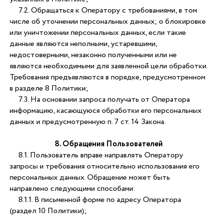
Контакты
7.2. Обращаться к Оператору с требованиями, в том
числе об уточнении персональных данных; о блокировке
или уничтожении персональных данных, если такие
данные являются неполными, устаревшими,
недостоверными, незаконно полученными или не
телефон
являются необходимыми для заявленной цели обработки.
Требования предъявляются в порядке, предусмотренном
+7 (8352) 68-58-08
в разделе 8 Политики;
7.3. На основании запроса получать от Оператора
информацию, касающуюся обработки его персональных
данных и предусмотренную п. 7 ст. 14 Закона.
почта
8. Обращения Пользователей
buro@ankor-center.ru
8.1. Пользователь вправе направлять Оператору
запросы и требования относительно использования его
Политика конфиденциальности
персональных данных. Обращение может быть
Политика обработки персональных
направлено следующими способами:
данных
Пользовательское соглашение
8.1.1. В письменной форме по адресу Оператора
Оферта
(раздел 10 Политики);