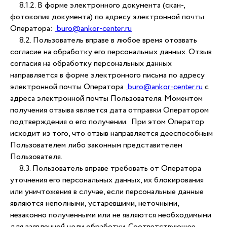
8.1.2. В форме электронного документа (скан-,
Лицензия
фотокопия документа) по адресу электронной почты
Карта сайта
Оператора:
buro@ankor-center.ru
8.2. Пользователь вправе в любое время отозвать
согласие на обработку его персональных данных. Отзыв
филиалы
согласия на обработку персональных данных
направляется в форме электронного письма по адресу
СЕВЕРО-ЗАПАДНЫЙ РАЙОН
электронной почты Оператора
buro@ankor-center.ru
с
адреса электронной почты Пользователя. Моментом
Университетская,
получения отзыва является дата отправки Оператором
7/2
подтверждения о его получении. При этом Оператор
// ост. «ул. Ахазова»
Лукина, 1
исходит из того, что отзыв направляется дееспособным
// ост. «ул. Академика
Пользователем либо законным представителем
Миначева»
Пользователя.
Московский пр-т, 19/9
8.3. Пользователь вправе требовать от Оператора
// ост. «ул. Афанасьева»
уточнения его персональных данных, их блокирования
или уничтожения в случае, если персональные данные
ЦЕНТР
являются неполными, устаревшими, неточными,
незаконно полученными или не являются необходимыми
Рождественского, 1
для заявленной цели обработки. Соответствующее