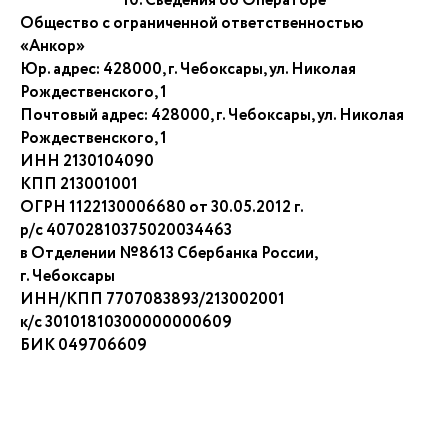
10. Сведения об Операторе
Общество с ограниченной ответственностью
«Анкор»
Юр. адрес: 428000, г. Чебоксары, ул. Николая
Рождественского, 1
+7
Почтовый адрес: 428000, г. Чебоксары, ул. Николая
Рождественского, 1
Я
соглашаюсь на обработку персональных данных
ИНН 2130104090
согласно
политике конфиденциальности
КПП 213001001
Отправить
ОГРН 1122130006680 от 30.05.2012 г.
р/с 40702810375020034463
в Отделении №8613 Сбербанка России,
г. Чебоксары
© 2026 – Школа языков Ankor. Все права защищены.
ИНН/КПП 7707083893/213002001
к/с 30101810300000000609
БИК 049706609