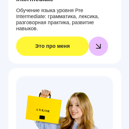
Летний интенсив
по английскому для
взрослых
Выучите английский быстро
и с удовольствием! Говорите
свободно уже через несколько
недель!
Это про меня