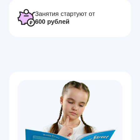
Это про меня
Курс английского Elementary
Это ключевой этап обучения,
который помогает заложить
прочную основу языка и уверенно
двигаться к свободному общению.