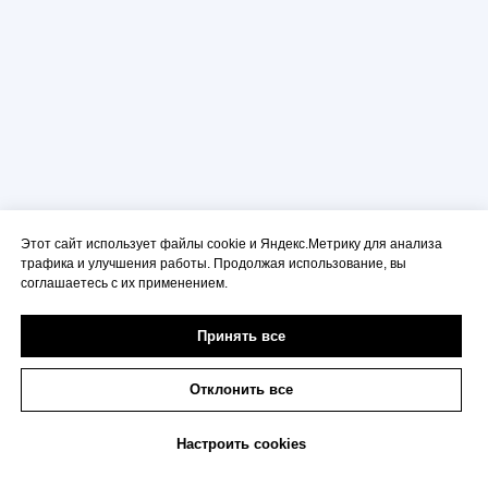
Запишитесь
на пробное занятие сейчас
и получите скидку до 18%
на дальнейшее очное
обучение!
Этот сайт использует файлы cookie и Яндекс.Метрику для анализа
+7
трафика и улучшения работы. Продолжая использование, вы
соглашаетесь с их применением.
Я
соглашаюсь на обработку персональных
данных
согласно
политике конфиденциальности
Принять все
Записаться на занятие
Отклонить все
Настроить cookies