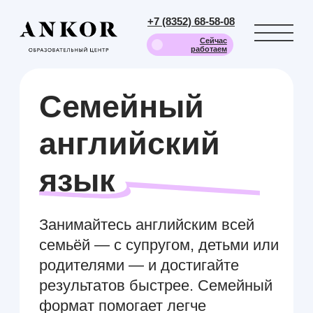
+7 (8352) 68-58-08
Сейчас
работаем
Cемейный
английский
язык
Занимайтесь английским всей
семьёй — с супругом, детьми или
родителями — и достигайте
результатов быстрее. Семейный
формат помогает легче
преодолеть языковой барьер: вы
практикуете диалоги в кругу
близких, поддерживаете друг
друга и сразу применяете новые
фразы в живом общении.