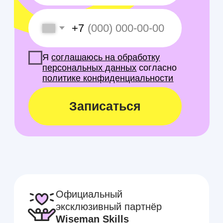
Официальный
эксклюзивный партнёр
Wiseman Skills
8 филиалов
по всему
городу — подберите самый
удобный
Методики обучения с
подтверждённой
эффективностью
Из года в год наши ученики
получают
100 баллов
на
ЕГЭ
Занятия стартуют от
600 рублей