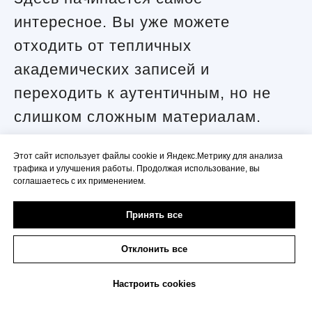
интересное. Вы уже можете
отходить от тепличных
академических записей и
переходить к аутентичным, но не
слишком сложным материалам.
Отличный инструмент -
Этот сайт использует файлы cookie и Яндекс.Метрику для анализа
классические ситкомы (комедийные
трафика и улучшения работы. Продолжая использование, вы
соглашаетесь с их применением.
сериалы), где герои обсуждают
понятные бытовые темы в знакомых
Принять все
декорациях (кафе, квартира, офис).
Отклонить все
Также отлично подойдут новости на
адаптированном английском и
Настроить cookies
специальные подкасты для