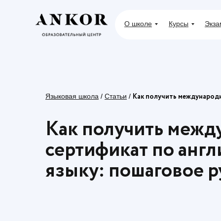
О школе
Курсы
Экза
Как получить международн
Языковая школа
/
Статьи
/
Как получить меж
сертификат по анг
языку: пошаговое 