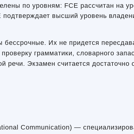
лены по уровням: FCE рассчитан на уро
 подтверждает высший уровень владения
бессрочные. Их не придется пересдава
проверку грамматики, словарного запас
ой речи. Экзамен считается достаточно 
ernational Communication) — специализир