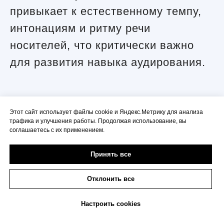
привыкает к естественному темпу,
интонациям и ритму речи
носителей, что критически важно
для развития навыка аудирования.
Самостоятельное изучение
Этот сайт использует файлы cookie и Яндекс.Метрику для анализа
трафика и улучшения работы. Продолжая использование, вы
vs. Работа с
соглашаетесь с их применением.
преподавателем
Принять все
Многие энтузиасты задаются
Отклонить все
вопросом: стоит ли вообще платить
Настроить cookies
за обучение, если в интернете