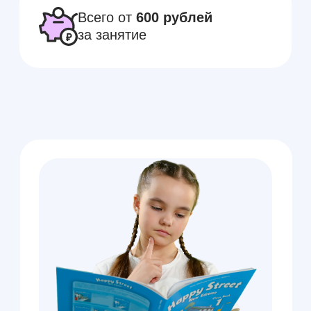
Курс английского Elementary
Это ключевой этап обучения,
который помогает заложить
прочную основу языка и уверенно
двигаться к свободному общению.
Это про меня