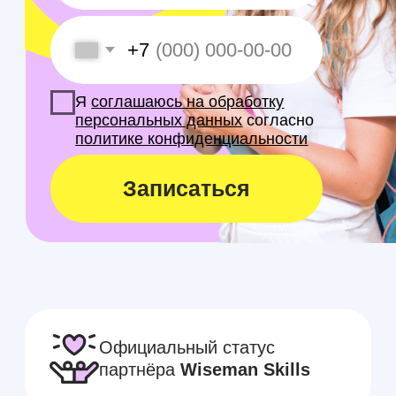
Официальный статус
партнёра
Wiseman Skills
8 адресов
по городу.
Выбирайте филиал в двух
шагах от дома
Инновационные
подходы к
преподаванию
Ежегодно наши ученики
сдают ЕГЭ на
100 баллов
Всего от
600 рублей
за занятие