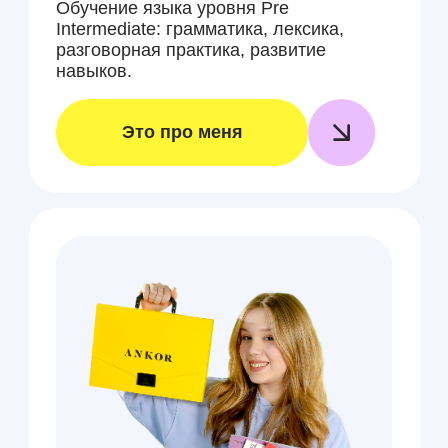
Летний интенсив
по английскому для
взрослых
Выучите английский быстро
и с удовольствием! Говорите
свободно уже через несколько
недель!
Это про меня