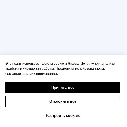
Запишитесь
на пробное занятие сейчас
и получите скидку до 18%
на дальнейшее очное
обучение!
Этот сайт использует файлы cookie и Яндекс.Метрику для анализа
трафика и улучшения работы. Продолжая использование, вы
+7
соглашаетесь с их применением.
Я
соглашаюсь на обработку персональных
Принять все
данных
согласно
политике конфиденциальности
Записаться на занятие
Отклонить все
Настроить cookies