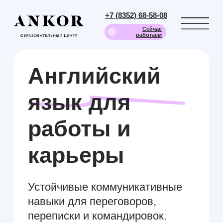
+7 (8352) 68-58-08
Сейчас
работаем
Английский
язык для
работы и
карьеры
Устойчивые коммуникативные
навыки для переговоров,
переписки и командировок.
Обучение с первого занятия
строится вокруг живых рабочих
ситуаций - шаг за шагом к
свободной деловой речи без
барьеров.